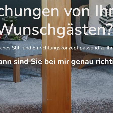
hungen von Ihr
Wunschgästen?
eiches Stil- und Einrichtungskonzept passend zu I
nn sind Sie bei mir genau richt