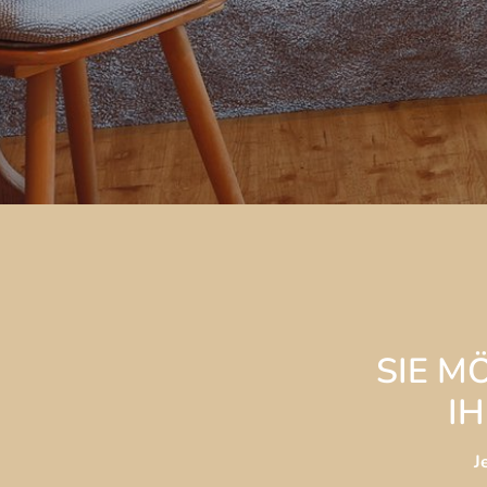
SIE M
I
 