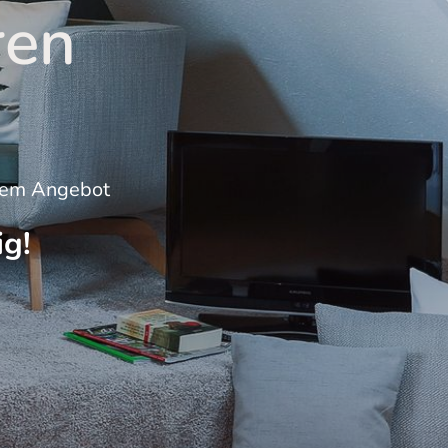
en 
 
hrem Angebot
ig!