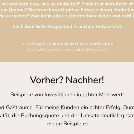
 verschönern bzw. neu zu gestalten? Einen frischem Anstrich 
ein Umbau? Sie brauchen attraktive Fotos in Ihrem Marketinga
e aussehen? Wie kann alles zu Ihrem finanziellen und zeitl
Sie haben viele Fragen und brauchen Antworten?
-> Jetzt ganz unkompliziert kurz durchrufen!
Oder schreiben Sie unter: kontakt@colella.de
Vorher? Nachher!
Beispiele von Investitionen in echter Mehrwert:
nd Gasträume. Für meine Kunden ein echter Erfolg. Dur
ivität, die Buchungsquote und der Umsatz deutlich geste
einige Beispiele: