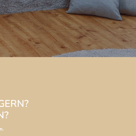
GERN? 
? 
n. 